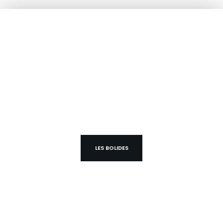
Découvrez la série les Bolides ici
Fabriqués – Peint – Assemblés en France
LES BOLIDES