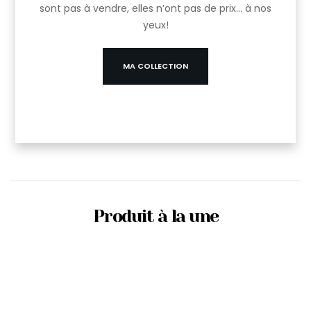
sont pas à vendre, elles n’ont pas de prix… à nos
yeux!
MA COLLECTION
Produit à la une
Livre sur Les Miniatures Majorette de 1965 à
1980 –143 pages–édition completée de 2005