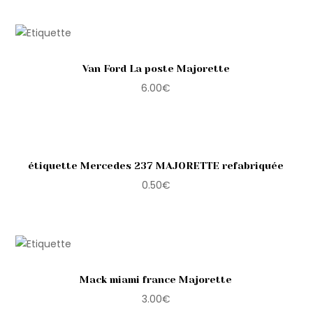
Van Ford La poste Majorette
6.00
€
étiquette Mercedes 237 MAJORETTE refabriquée
0.50
€
Mack miami france Majorette
3.00
€